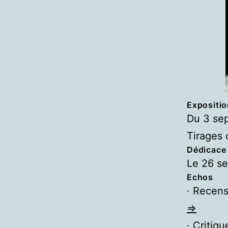
Expositio
Du 3 se
Tirages 
Dédicace
Le 26 se
Echos
· Recens
=>
· Criti