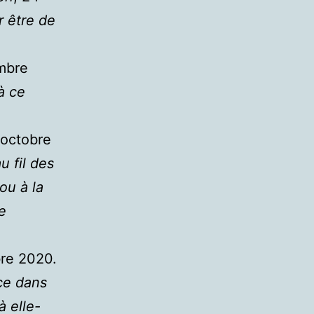
r être de
mbre
à ce
octobre
 fil des
ou à la
e
bre 2020.
nce dans
à elle-