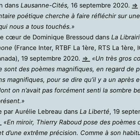
on dans
Lausanne-Cités,
16 septembre 2020.
=>
aire poétique cherche à faire réfléchir sur une 
qui nous a tous touchés.»
de cœur de Dominique Bressoud dans
La Librair
hone
(France Inter, RTBF La 1ère, RTS La 1ère, I
anada), 19 septembre 2020.
=>
«Un très gros c
e sont des poèmes magnifiques, en regard de 
s magnifiques, pour se dire qu’il y a un après e
ont on n’avait pas forcément senti la sombre b
présent.»
ue par Aurélie Lebreau dans
La Liberté
, 19 sept
>
«En miroir, Thierry Raboud pose des poèmes c
t d’une extrême précision. Comme à son habitud