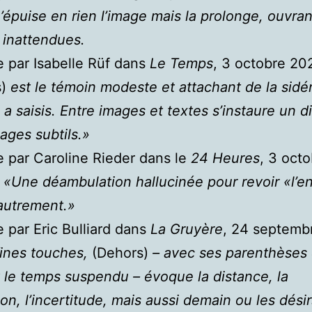
épuise en rien l’image mais la prolonge, ouvran
 inattendues.
ue par Isabelle Rüf dans
Le Temps
, 3 octobre 20
)
est le témoin modeste et attachant de la sidé
 a saisis. Entre images et textes s’instaure un d
lages subtils.»
ue par Caroline Rieder dans le
24 Heures
, 3 oct
«Une déambulation hallucinée pour revoir «l’e
autrement.»
e par Eric Bulliard dans
La Gruyère
, 24 septemb
fines touches,
(Dehors)
– avec ses parenthèses 
nt le temps suspendu – évoque la distance, la
ion, l’incertitude, mais aussi demain ou les désir