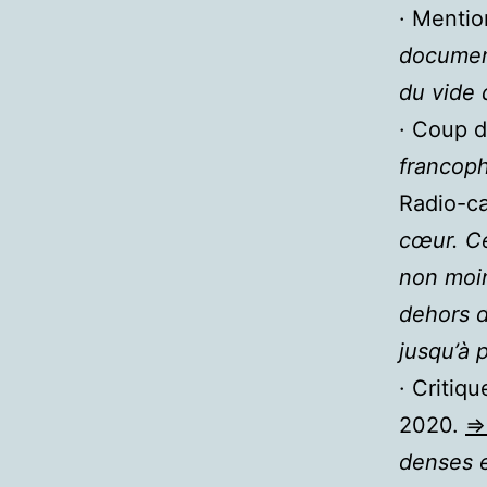
· Menti
document
du vide 
· Coup 
francop
Radio-c
cœur. C
non moin
dehors d
jusqu’à 
· Critiq
2020.
=
denses e