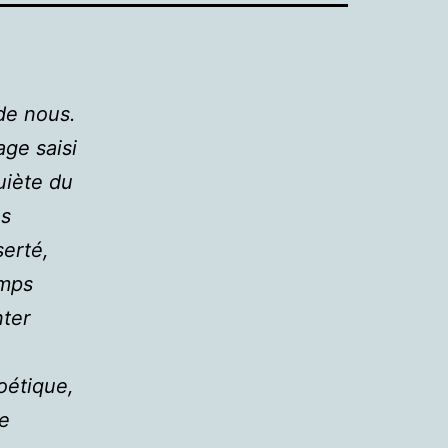
de nous.
age saisi
uiète du
es
erté,
emps
nter
oétique,
e