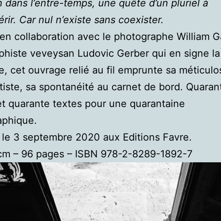
n dans l’entre-temps, une quête d’un pluriel à
rir. Car nul n’existe sans coexister.
en collaboration avec le photographe William
aphiste veveysan Ludovic Gerber qui en signe la
, cet ouvrage relié au fil emprunte sa méticulo
artiste, sa spontanéité au carnet de bord. Quaran
t quarante textes pour une quarantaine
aphique.
 le 3 septembre 2020 aux Editions Favre.
 cm – 96 pages – ISBN 978-2-8289-1892-7