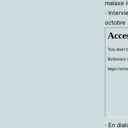
malaxe l
· Inter
octobre
· En dia