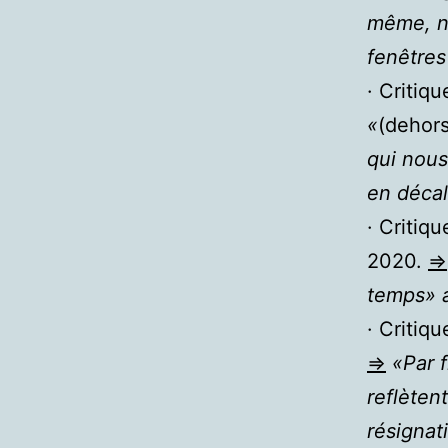
même, n’
fenêtres
· Critiq
«
(dehors
qui nous
en déca
· Critiq
2020.
=>
temps» 
· Critiqu
=>
«Par 
reflète
résignat