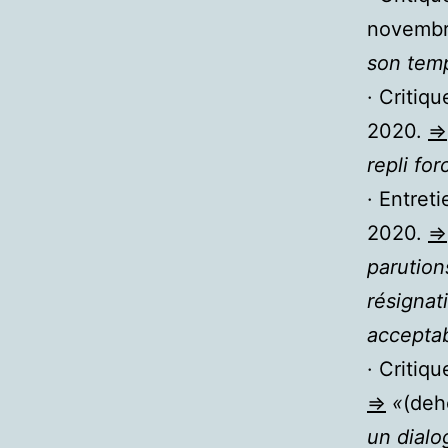
novembr
son tem
· Critiq
2020.
=>
repli fo
· Entret
2020.
=>
parution
résignat
acceptab
· Critiq
=>
«
(deh
un dialo