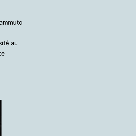
 Gammuto
sité au
te