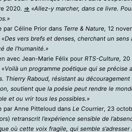
e 2020.
=>
«Allez-y marcher, dans ce livre. Pou
ps.»
ue par Céline Prior dans
Terre & Nature,
12 nove
«Des vers brefs et denses, cherchant un sens 
rcé de l’humanité.»
ien avec Jean-Marie Félix pour
RTS-Culture,
20 
«Voilà un programme poétique qui se précise au
s. Thierry Raboud, résistant au découragement 
ion, soutient que la poésie peut rendre le mond
le et ou vrir tous les possibles.»
ue par Anne Pitteloud dans
Le Courrier
, 23 octo
ors)
retranscrit l’expérience sensible de l’abse
gue où cette voix fragile, qui semble s’adresser 