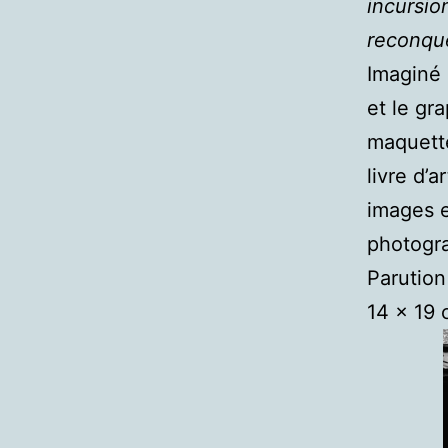
incursio
reconqué
Imaginé 
et le gr
maquette
livre d’
images e
photogr
Parution
14 x 19