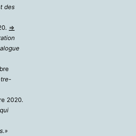
t des
20.
=>
ration
ialogue
obre
ntre-
re 2020.
qui
s.»