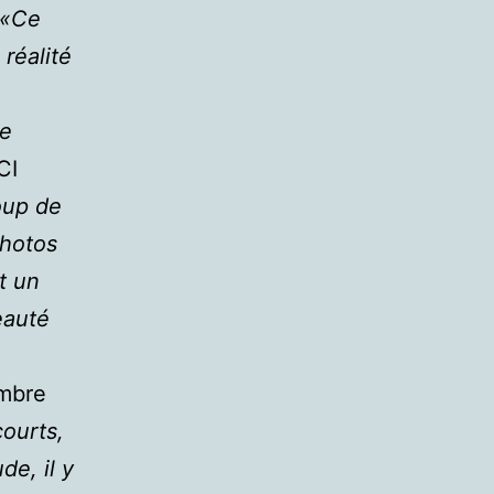
«Ce
réalité
ie
CI
oup de
photos
t un
eauté
embre
ourts,
e, il y